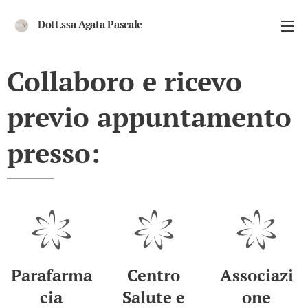
Dott.ssa Agata Pascale
Psicologa Psicoterapeuta, Sessuologa,
DanzaMovimentoTerapeuta
Collaboro e ricevo
previo appuntamento
presso:
Parafarma
Centro
Associazi
cia
Salute e
one