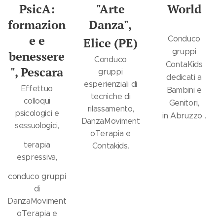
PsicA:
"Arte
World
formazion
Danza",
e e
Conduco
Elice (PE)
gruppi
benessere
Conduco
ContaKids
", Pescara
gruppi
dedicati a
esperienziali di
Effettuo
Bambini e
tecniche di
colloqui
Genitori,
rilassamento,
psicologici e
in Abruzzo .
DanzaMoviment
sessuologici,
oTerapia e
terapia
Contakids.
espressiva,
conduco gruppi
di
DanzaMoviment
oTerapia e