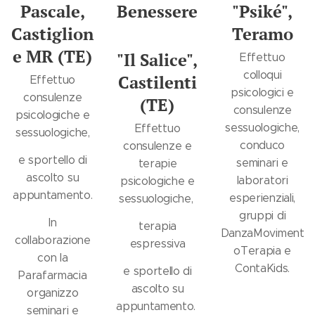
Pascale,
Benessere
"Psiké",
Castiglion
Teramo
e MR (TE)
"Il Salice",
Effettuo
colloqui
Castilenti
Effettuo
psicologici e
consulenze
(TE)
consulenze
psicologiche e
sessuologiche,
Effettuo
sessuologiche,
conduco
consulenze e
e sportello di
seminari e
terapie
ascolto su
laboratori
psicologiche e
appuntamento.
esperienziali,
sessuologiche,
gruppi di
In
terapia
DanzaMoviment
collaborazione
espressiva
oTerapia e
con la
ContaKids.
e sportello di
Parafarmacia
ascolto su
organizzo
appuntamento.
seminari e